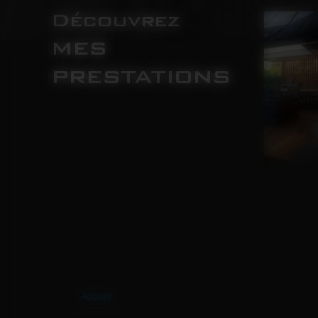
Découvrez
mes
prestations
A
XTÉRIEUR
FA
Accueil