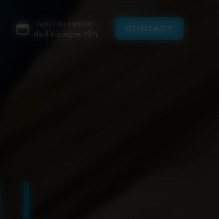
lundi au samedi
CONTACT
de 8 h jusque 18 h