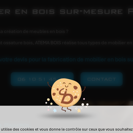
er en bois sur-mesure 
la création de meubles en bois ?
ossature bois, ATEMA BOIS réalise tous types de mobilier en 
otre devis pour la fabrication de mobilier en bois 
06 10 51 45 45
CONTACT
s Paimpol
 utilise des cookies et vous donne le contrôle sur ceux que vous souhaitez