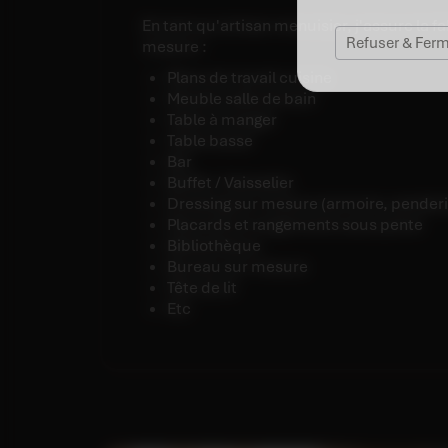
En tant qu'artisan menuisier, j'assure la f
Refuser & Fer
mesure :
Plans de travail cuisine
Meuble salle de bain
Table à manger
Table basse
Bar
Buffet / Vaisselier
Dressing sur mesure (armoire, penderi
Placards et rangements sous pente
Bibliothèque
Bureau sur mesure
Tête de lit
etc