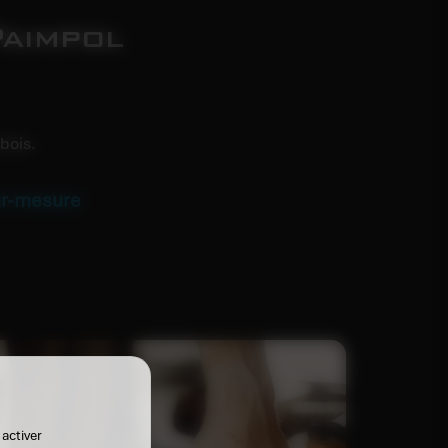
Paimpol
bois.
sur-mesure
 activer