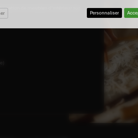
abrication de meubles d'intérieur sur
Personnaliser
Acce
mer
e)