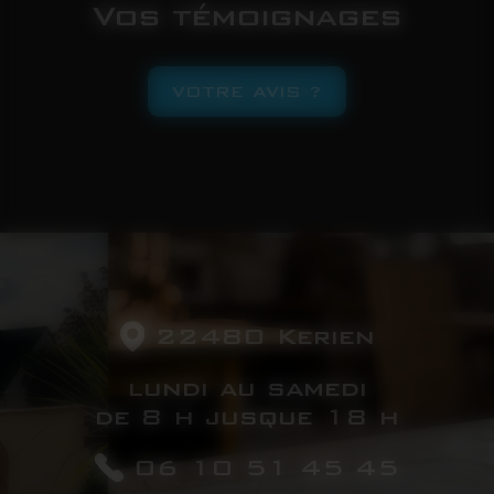
Vos témoignages
VOTRE AVIS ?
22480 Kerien
lundi au samedi
de 8 h jusque 18 h
06 10 51 45 45