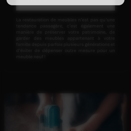
Finitions
La restauration de meubles n’est pas qu’une
tendance passagère, c’est également une
manière de préserver votre patrimoine, de
garder des meubles appartenant à votre
famille depuis parfois plusieurs générations et
d’éviter de dépenser outre mesure pour un
meuble neuf !