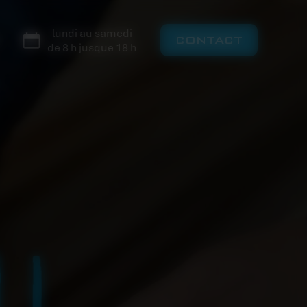
lundi au samedi
CONTACT
de 8 h jusque 18 h