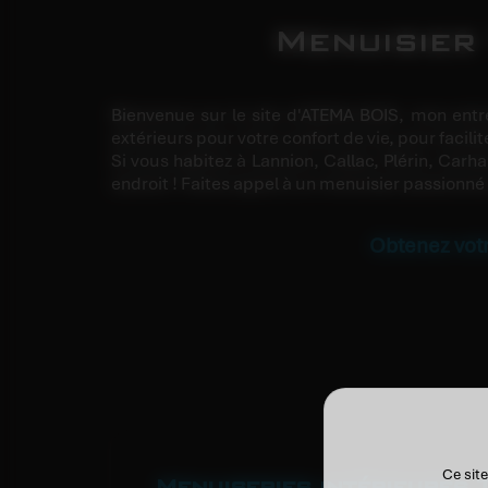
Menuisier 
Bienvenue sur le site d'ATEMA BOIS, mon entr
extérieurs pour votre confort de vie, pour facilit
Si vous habitez à Lannion, Callac, Plérin, Carh
endroit ! Faites appel à un menuisier passionné
Obtenez votr
Ce site
Menuiseries intérieures 