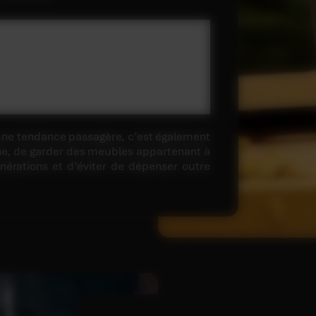
une tendance passagère, c’est également
ne, de garder des meubles appartenant à
énérations et d’éviter de dépenser outre