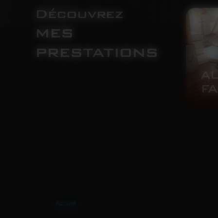
Découvrez
mes
prestations
A
XTÉRIEUR
FA
Accueil