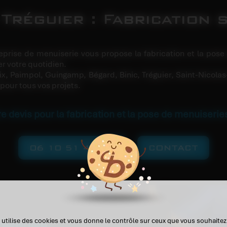
Tréguier : Fabrication
eprise de menuiserie vous propose la fabrication et la po
er votre quotidien.
aix, Paimpol, Guingamp, Bégard, Binic, Tréguier, Saint-Nicol
 pour tous vos projets.
e devis pour la fabrication et la pose de menuiseri
06 10 51 45 45
CONTACT
 utilise des cookies et vous donne le contrôle sur ceux que vous souhaitez
Tréguier