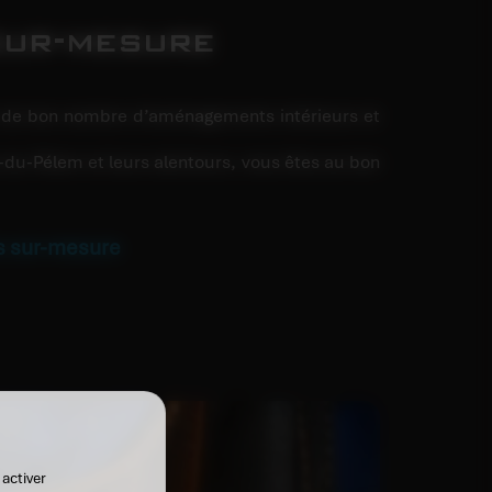
 sur-mesure
se de bon nombre d’aménagements intérieurs et
as-du-Pélem et leurs alentours, vous êtes au bon
es sur-mesure
 activer