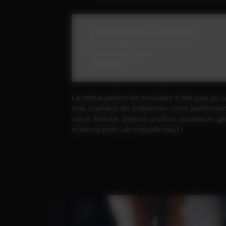
Préparation du support bois
Rebouchage et réparation
Peinture du bois
Finitions
La restauration de meubles n’est pas qu’
une manière de préserver votre patrimoi
votre famille depuis parfois plusieurs g
mesure pour un meuble neuf !